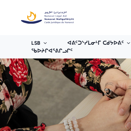
Skip
to
content
LSB
ᐊᕕᑦᑐᔅᓯᒪᓂᒻᒥ ᑕᑯᔭᐅᕕᑦ
ᖃᐅᔨᒋᐊᕐᕕᒋᓗᒋᑦ