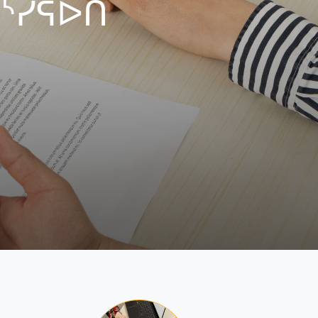
ᑐᔅᓯᕋᐅᑎ