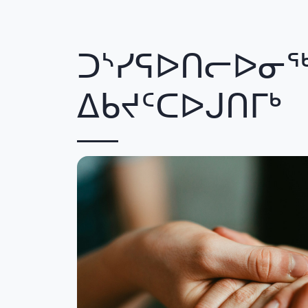
ᑐᔅᓯᕋᐅᑎᓕᐅᓂᖅ
ᐃᑲᔪᑦᑕᐅᒍᑎᒥᒃ