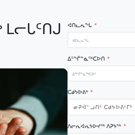
 ᒪᓕᒐᑦᑎᒍ
ᐊᑎᓚᕆᖓ
ᐃᕐᖐᓐᓈᖅᑕᐅᑎ
ᑕᑯᔭᐅᕕᒃ
ᐱᓕᕆᐊᕆᔭᐅᔪᖅ ᐱᕈᔭᖅ