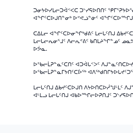
ᑐᓂᔭᐅᓯᒪᓕᑐᐋᑉᐸᑕ ᑐᔅᓯᕋᐅᑎᑎᑦ ᕿᒥᕐᕈᔭᐅᖁ
ᐊᖏᑦᑕᐅᒍᑎᓐᓂᒃ ᐅᕝᕙᓘᓐᓃᑦ ᐊᖏᑦᑕᐅᙱᒍᑎᒋ
ᑕᐃᒪᓕ ᐊᖏᑦᑕᐅᓂᖏᒃᑯᕕᑦ ᒪᓕᒐᑦᑎᒍ ᐃᑲᔪᑦ
ᒪᓕᒐᓕᕆᓂᕐᒧᑦ ᐱᓕᕆᕝᕕᑦ ᑲᑎᒪᔨᖏᓐᓄᑦ ᓄᓇ
ᐅᕘᓇ
.
ᐅᖃᓕᒫᕈᓐᓇᑦᑕᑎᑦ ᐊᑐᐋᒐᑉᐳᑦ ᐱᒍᓐᓇᑦᑎᑕᐅᔪᓄ
ᐅᖃᓕᒫᕈᓐᓇᒥᔭᑎᑦᑕᐆᖅ ᐊᐱᖅᑯᑎᒋᔭᐅᒐᔪᑦ
ᒪᓕᒐᑦᑎᒍ ᐃᑲᔪᑦᑕᐅᒍᑎ ᐱᔭᐅᑎᑕᐅᓲᖑᒻᒪᑦ 
ᐊᒻᒪᓗ ᒪᓕᒐᑦᑎᒍ ᐊᑲᐅᙱᓕᐅᕈᑎᒧᑦ ᑐᔅᓯᕋᐅ