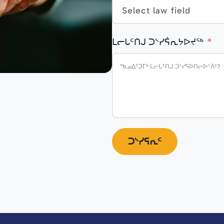
ᒪᓕᒐᑦᑎᒍ ᑐᔅᓯᕌᕆᔭᐅᔪᖅ
ᑐᔅᓯᕋᕆᑦ