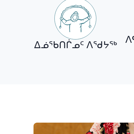
ᐱ
ᐃᓅᖃᑎᒌᓄᑦ ᐱᖁᔭᖅ