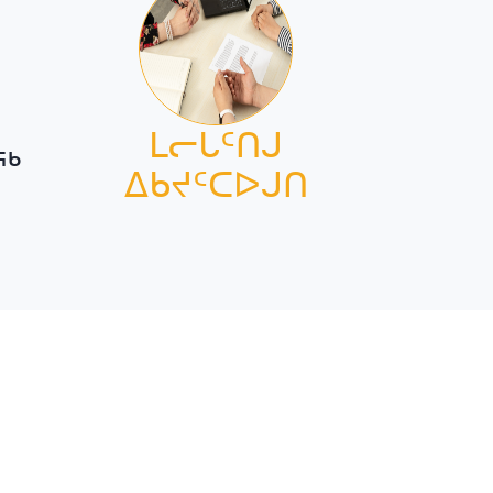
ᒪᓕᒐᑦᑎᒍ
ᖅ
ᐃᑲᔪᑦᑕᐅᒍᑎ