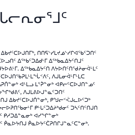
ᓕᒐᓕᕆᓂᕐᒧᑦ
ᐃᑲᔪᑦᑕᐅᒍᑎᒥᒃ, ᑎᑎᕋᔅᓯᒪᔪᓅᔅᓯᒋᐊᖃᑦᑐᑎᑦ
ᑕᐅᓗᑎᑦ ᐃᖅᑲᑦᑐᐃᑯᒻᒥ ᐃᖅᑲᓇᐃᔭᑦᑎᒧᑦ
ᑯᔭᐅᕕᒻᒥ. ᐃᖅᑲᓇᐃᔭᑦᑎ ᐱᔭᐅᑎᑦᑎᖁᔨᓂᐋᒻᒪᑦ
ᑦᑕᐅᒍᑎᖃᕈᒪᒻᒪᖔᑉᐱᑦ, ᐱᒍᒪᓂᐋᒻᒥᒻᒪᑕ
ᕈᑏᓐᓂᒃ ᐊᒻᒪᓗ ᒪᕐᕉᓐᓂᒃ ᐊᑭᓕᑦᑕᐅᒍᑎᓐᓄᑦ
ᔭᖏᒃᑯᕕᑦ, ᐱᒍᒪᕕᐅᒍᓐᓇᑦᑐᑎᑦ
ᑎᒍ ᐃᑲᔪᑦᑕᐅᒍᑏᓐᓂᒃ, ᑭᖑᓕᑉᐹᒍᓚᐅᑦᑐᒃ
ᔭᓕᐅᕈᑎᖃᓂᒻᒥ ᑭᒡᒐᑦᑐᐃᔨᒃᑯᓂᑦ ᑐᓴᑦᑎᑦᑎᒍᑎ
ᑦ ᑭᓱᑐᐃᓐᓇᓂᒃ ᐊᓯᖏᓐᓂᒃ
ᑦ ᑮᓇᐅᔭᑎᒍ ᑮᓇᐅᔭᑦᑖᕈᑎᒋᒍᓐᓇᑦᑕᓐᓂᒃ.