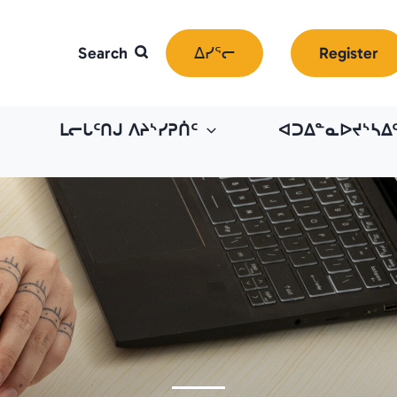
ᐃᓯᕐᓕ
Register
ᒪᓕᒐᑦᑎᒍ ᐱᔨᔅᓯᕈᑏᑦ
ᐊᑐᐃᓐᓇᐅᔪᔅᓴᐃ