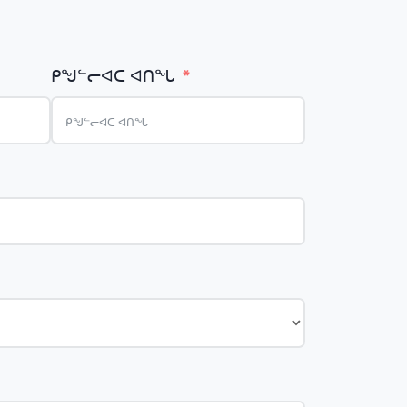
ᑭᖑᓪᓕᐊᑕ ᐊᑎᖓ