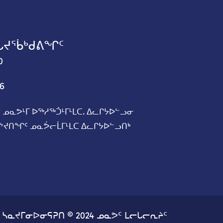
ᖓᔪᖄᒃᑯᕕᖏᑦ
0
06
 ᓄᓇᕗᒻᒥ ᐅᖅᓱᖅᑑᒻᒥᒻᒪᑕ. ᐃᓚᒋᔭᐅᓪᓗᓂ
ᓚᔾᔪᑎᖏᑦ ᓄᓇᕘᓕᒫᒥᒻᒪᑕ ᐃᓚᒋᔭᐅᓪᓗᑎᒃ
ᓴᓇᔪᒥᓂᐅᓂᕋᕈᑎ © 2024 ᓄᓇᕗᑦ ᒪᓕᒐᓕᕆᔨᑦ