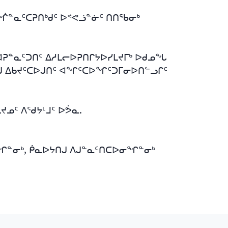
ᕐᖐᓐᓇᑦᑕᕈᑎᒃᑯᑦ ᐅᕝᕙᓘᓐᓃᑦ ᑎᑎᖃᓂᒃ
ᕈᓐᓇᑦᑐᑎᑦ ᐃᓱᒪᓕᐅᕈᑎᒋᔭᐅᓯᒪᔪᒥᒃ ᐅᑯᓄᖓ
ᑎᒍ ᐃᑲᔪᑦᑕᐅᒍᑎᑦ ᐊᖏᑦᑕᐅᖏᑦᑐᒥᓂᐅᑎᓪᓗᒋᑦ
ᒪᔪᓄᑦ ᐱᖁᔭᒻᒧᑦ
ᐅᕘᓇ
.
ᓂᖏᓐᓂᒃ, ᑮᓇᐅᔭᑎᒍ ᐱᒍᓐᓇᑦᑎᑕᐅᓂᖏᓐᓂᒃ