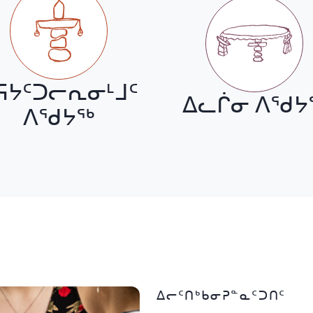
ᕋᔭᑦᑐᓕᕆᓂᒻᒧᑦ
ᐃᓚᒌᓂ ᐱᖁᔭ
ᐱᖁᔭᖅ
ᐃᓕᑦᑎᒃᑲᓂᕈᓐᓇᑦᑐᑎᑦ