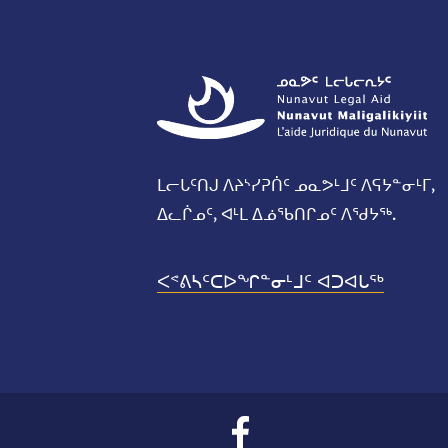
ᒪᓕᒐᑦᑎᒍ ᐱᔨᔅᓯᕈᑏᑦ ᓄᓇᕗᒻᒧᑦ ᐱᕋᔭᓐᓂᒻᒥ,
ᐃᓚᒌᓄᑦ, ᐊᒻᒪ ᐃᓅᖃᑎᒋᓄᑦ ᐱᖁᔭᖅ.
ᐸᕝᕕᓴᑦᑕᐅᖏᓐᓂᒻᒧᑦ ᐊᑐᐊᒐᖅ