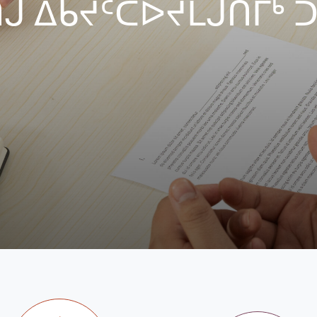
ᒍ ᐃᑲᔪᑦᑕᐅᔪᒪᒍᑎᒥᒃ 