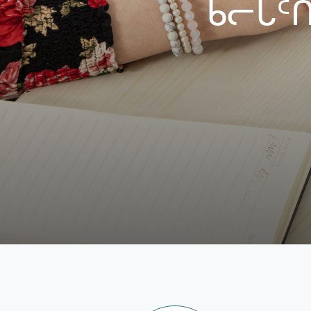
ᑲᓕᒐᑦᑎ